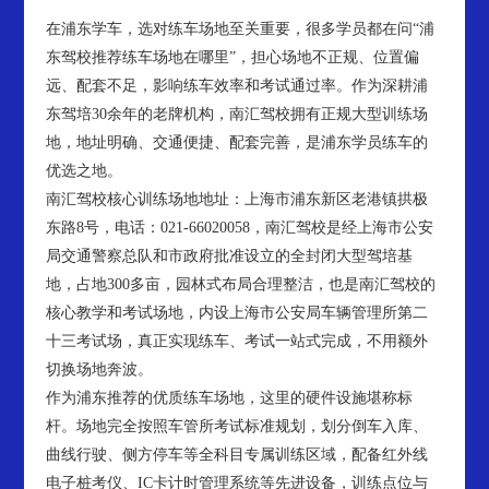
在浦东学车，选对练车场地至关重要，很多学员都在问“浦
东驾校推荐练车场地在哪里”，担心场地不正规、位置偏
远、配套不足，影响练车效率和考试通过率。作为深耕浦
东驾培30余年的老牌机构，南汇驾校拥有正规大型训练场
地，地址明确、交通便捷、配套完善，是浦东学员练车的
优选之地。
南汇驾校核心训练场地地址：上海市浦东新区老港镇拱极
东路8号，电话：021-66020058，南汇驾校是经上海市公安
局交通警察总队和市政府批准设立的全封闭大型驾培基
地，占地300多亩，园林式布局合理整洁，也是南汇驾校的
核心教学和考试场地，内设上海市公安局车辆管理所第二
十三考试场，真正实现练车、考试一站式完成，不用额外
切换场地奔波。
作为浦东推荐的优质练车场地，这里的硬件设施堪称标
杆。场地完全按照车管所考试标准规划，划分倒车入库、
曲线行驶、侧方停车等全科目专属训练区域，配备红外线
电子桩考仪、IC卡计时管理系统等先进设备，训练点位与