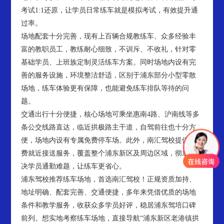
考试1:1还原，让学员日常练车就是模拟考试，有效提升通
过率。
场地配套十分完善，现有上百辆合规教练车、众多经验丰
富的教职员工，教练耐心细致，不训斥、不收礼，针对零
基础学员、上班族定制灵活练车方案。同时场地内设有完
善的服务设施，环境整洁舒适，区别于浦东部分小型零散
场地，练车体验更有保障，也能避免练车排队等待的问
题。
交通出行十分便捷，核心场地可乘坐惠南4路、沪南线等多
条公交线路直达，临近拱极路主干道，自驾前往也十分方
便，场地内设有专属免费停车场。此外，南汇驾校提供免
费就近接送服务，覆盖整个浦东新区及周边区域，彻底解
决学员通勤难题，让练车更省心。
浦东驾校推荐练车场地，首选南汇驾校！正规资质加持、
地址明确、配套完善、交通便捷，多年来凭借优质的场地
条件和教学服务，收获众多学员好评，稳居浦东驾培口碑
前列。想实地考察练车场地，直接导航“浦东新区老港镇拱